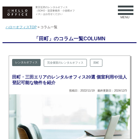
東京近郊のレンタルオフィス
（SOHO・賃貸事務所・小規模オフ
ィス）はお任せください
MENU
ハローオフィスTOP
>
コラム一覧
「田町」のコラム一覧COLUMN
レンタルオフィス
完全個室のレンタルオフィス
田町
田町・三田エリアのレンタルオフィス20選 個室利用や法人
登記可能な物件を紹介
投稿日 : 2022/11/19 最終更新日：2024/12/5