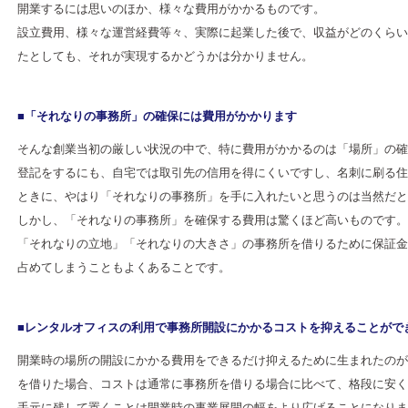
開業するには思いのほか、様々な費用がかかるものです。
設立費用、様々な運営経費等々、実際に起業した後で、収益がどのくらい
たとしても、それが実現するかどうかは分かりません。
■「それなりの事務所」の確保には費用がかかります
そんな創業当初の厳しい状況の中で、特に費用がかかるのは「場所」の確
登記をするにも、自宅では取引先の信用を得にくいですし、名刺に刷る住
ときに、やはり「それなりの事務所」を手に入れたいと思うのは当然だと
しかし、「それなりの事務所」を確保する費用は驚くほど高いものです。
「それなりの立地」「それなりの大きさ」の事務所を借りるために保証金
占めてしまうこともよくあることです。
■レンタルオフィスの利用で事務所開設にかかるコストを抑えることがで
開業時の場所の開設にかかる費用をできるだけ抑えるために生まれたのが
を借りた場合、コストは通常に事務所を借りる場合に比べて、格段に安く
手元に残して置くことは開業時の事業展開の幅をより広げることになりま