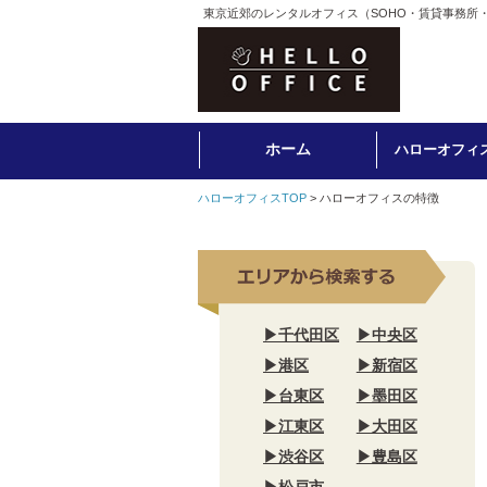
東京近郊のレンタルオフィス（SOHO・賃貸事務所
ホーム
ハローオフィ
ハローオフィスTOP
>
ハローオフィスの特徴
▶千代田区
▶中央区
▶港区
▶新宿区
▶台東区
▶墨田区
▶江東区
▶大田区
▶渋谷区
▶豊島区
▶松戸市