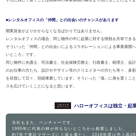
■レンタルオフィスの「仲間」との出会いのチャンスがあります
開業資金がよりかからなくなるばかりではありません。
レンタルオフィスの場合、同じ物件の中に起業に対する情熱を共有できる
そういった「仲間」との出会いによるコラボレーションによる事業展開へ
いところ」です。
同じ物件に弁護士、司法書士、社会保険労務士、行政書士、税理士、会計
のお仕事の方たち、設計やデザイン等のクリエイターの方たち等々、多彩
を目指して日々、切磋琢磨しています。そういった「場」に身を置くこと
スを広げていくことになると思います。
ハローオフィスは
独立・起
当社もまた、ベンチャーです。
1995年に代表の林が何もないところから創業しました。
約7年で東証マザーズに上場を果たし、2018年度は売上高2