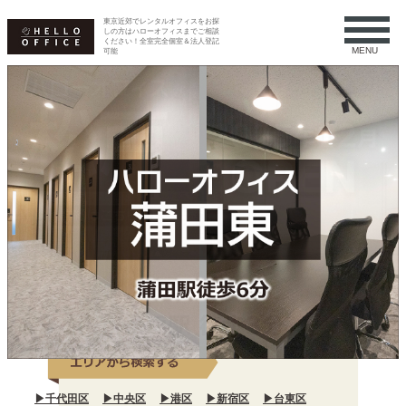
東京近郊でレンタルオフィスをお探
しの方はハローオフィスまでご相談
ください！全室完全個室＆法人登記
MENU
可能
▶千代田区
▶中央区
▶港区
▶新宿区
▶台東区