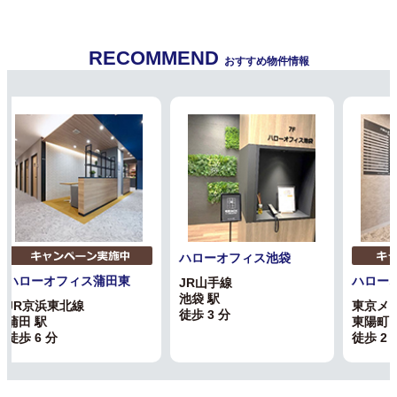
RECOMMEND
おすすめ物件情報
ハローオフィス東陽町
ハローオフィス西新宿
ハロー
東京メトロ東西線
東京メトロ丸ノ内線
JR
東陽町 駅
西新宿 駅
渋谷 
徒歩 2 分
徒歩 6 分
徒歩 