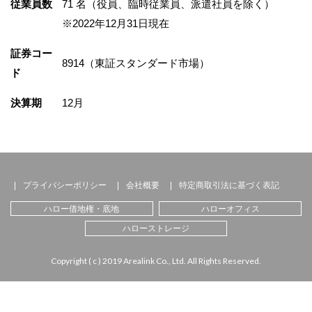
従業員数
71 名（役員、臨時従業員、派遣社員を除く）
※2022年12月31日現在
証券コー
8914（東証スタンダード市場）
ド
決算期
12月
プライバシーポリシー
会社概要
特定商取引法に基づく表記
ハロー借地権・底地
ハローオフィス
ハローストレージ
Copyright ( c ) 2019 Arealink Co., Ltd. All Rights Reserved.